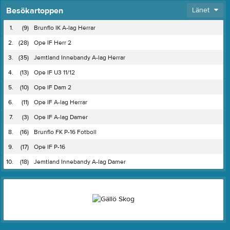
Besökartoppen
Länet
1.
(9)
Brunflo IK A-lag Herrar
2.
(28)
Ope IF Herr 2
3.
(35)
Jemtland Innebandy A-lag Herrar
4.
(13)
Ope IF U3 11/12
5.
(10)
Ope IF Dam 2
6.
(11)
Ope IF A-lag Herrar
7.
(3)
Ope IF A-lag Damer
8.
(16)
Brunflo FK P-16 Fotboll
9.
(17)
Ope IF P-16
10.
(18)
Jemtland Innebandy A-lag Damer