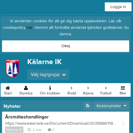
Logga in
Vi använder cookies för att ge dig bästa upplevelsen. Läs vår
cookiepolicy
här
. Genom att fortsätta använda tjänsten godkänner du
denna.
Okej
Kälarne IK
Välj lag/grupp
Start
Styrelse
Om klubben
Rodd
Alpina
Fotboll
Mer
Nyheter
Klubbnyheter
Årsmöteshandlingar
https://www.kalarneik.se/Document/Download/2035886/11806698
Kälarne IK
2 mar
0