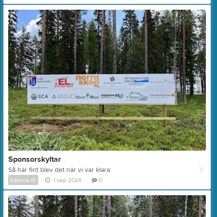
Sponsorskyltar
Så här fint blev det när vi var klara:
Kälarne IK
1 sep 2024
0