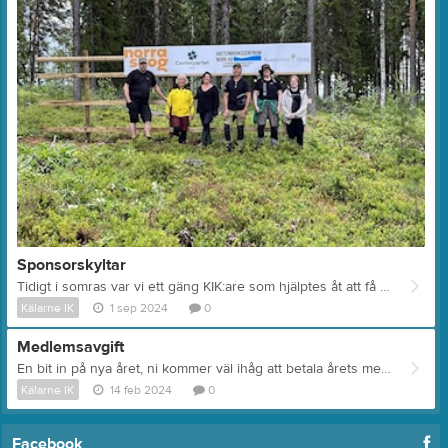
Sponsorskyltar
Tidigt i somras var vi ett gäng KIK:are som hjälptes åt att få upp sponsorskyltstället och sponsorskyltarna nere vid rodden!
Kälarne IK
1 sep 2024
0
Medlemsavgift
En bit in på nya året, ni kommer väl ihåg att betala årets medlemsavgift: Betala medlemsavgiften
Kälarne IK
14 feb 2024
0
Facebook