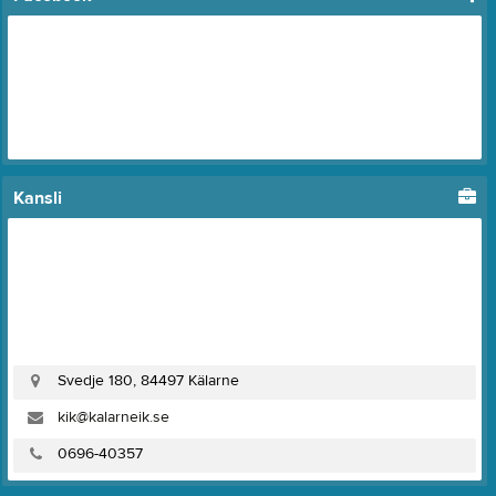
Kansli
Svedje 180, 84497 Kälarne
kik@kalarneik.se
0696-40357